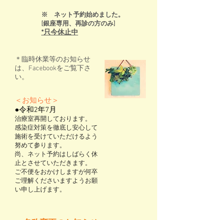
※ ネット予約始めました。
[
銀座専用、再診の方のみ]
*只今休止中
＊臨時休業等のお知らせ
は、Facebookをご覧下さ
い。
＜お知らせ＞
●令和2年7月
治療室再開しております。
感染症対策を徹底し安心して
施術を受けていただけるよう
努めて参ります。
尚、ネット予約はしばらく休
止とさせていただきます。
​ご不便をおかけしますが何卒
ご理解くださいますようお願
い申し上げます。