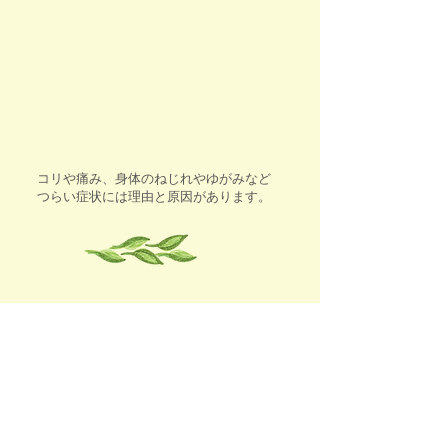
コリや痛み、身体のねじれやゆがみなど
つらい症状には理由と原因があります。
当治療室ではその根本を探る事に着目
し、深部に届くマッサージで全身のバラ
ンスを整え改善していきます。
また、自律神経系、産婦人科系、より深
いコリや緊張にイオンセラピーなど、一
人一人の症状に応じて組み合わせ、さら
に健康と美容効果の高い治療をいたしま